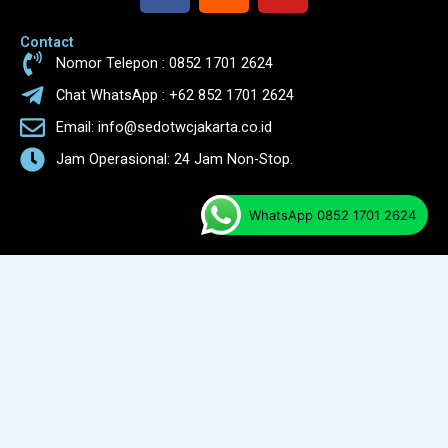
c
s
u
Contact
e
t
t
Nomor Telepon : 0852 1701 2624
b
a
u
o
g
b
Chat WhatsApp : +62 852 1701 2624
o
r
e
Email: info@sedotwcjakarta.co.id
k
a
Jam Operasional: 24 Jam Non-Stop.
m
Menu
WhatsApp 0852 1701 2624