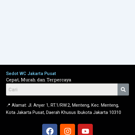
Sedot WC Jakarta Pusat
Cepat, Murah dan Terpercaya
📍 Alamat: Jl. Anyer 1, RT.1/RW.2, Menteng, Kec. Menteng,
Kota Jakarta Pusat, Daerah Khusus Ibukota Jakarta 10310
F
I
Y
a
n
o