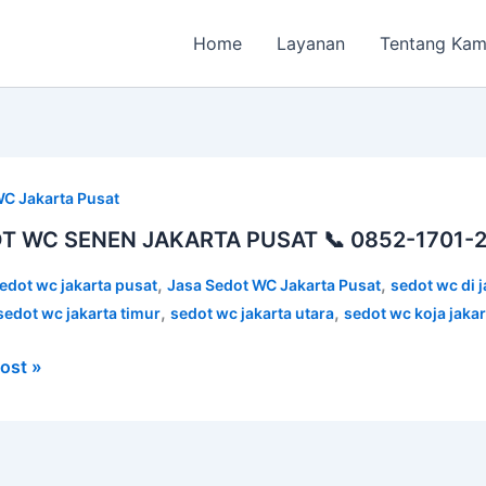
Home
Layanan
Tentang Kam
T
C Jakarta Pusat
N
T WC SENEN JAKARTA PUSAT 📞 0852-1701-
RTA
T
,
,
edot wc jakarta pusat
Jasa Sedot WC Jakarta Pusat
sedot wc di 
,
,
sedot wc jakarta timur
sedot wc jakarta utara
sedot wc koja jakar
ost »