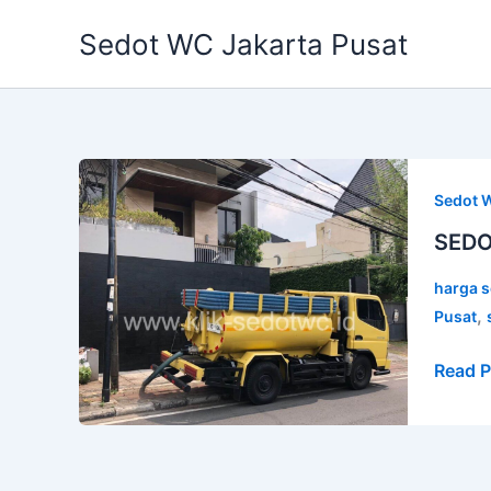
Skip
Sedot WC Jakarta Pusat
to
content
SEDO
WC
Sedot W
SENE
SEDO
JAKA
PUSA
harga s
📞
,
Pusat
0852-
Read P
1701-
2624